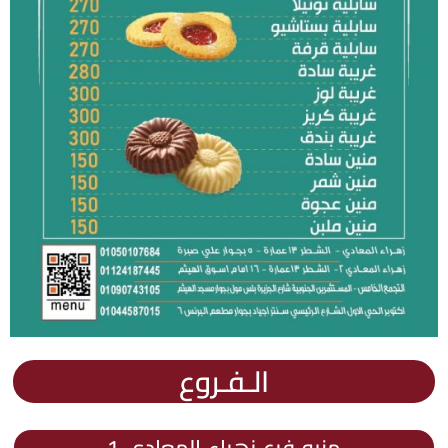
الـفـروع
منيو فرع زهراء المعادي 1